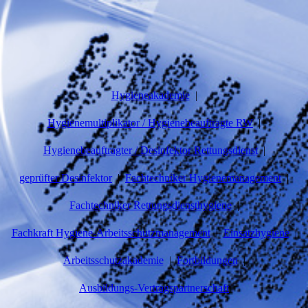
Hygieneakademie
Hygienemultiplikator / Hygienebeauftragte RW
Hygienebeauftragter / Desinfektor Rettungsdienst
geprüfter Desinfektor
Fachtechniker Hygienemanagement
Fachtechniker Rettungsdiensthygiene
Fachkraft Hygiene-Arbeitsschutzmanagement
Einsatzhygiene
Arbeitsschutzakademie
Fortbildungen
Ausbildungs-Vertragspartnerschaft