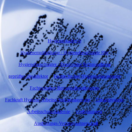
Hygieneakademie
Hygienemultiplikator / Hygienebeauftragte RW
Hygienebeauftragter / Desinfektor Rettungsdienst
geprüfter Desinfektor
Fachtechniker Hygienemanagement
Fachtechniker Rettungsdiensthygiene
Fachkraft Hygiene-Arbeitsschutzmanagement
Einsatzhygiene
Arbeitsschutzakademie
Fortbildungen
Ausbildungs-Vertragspartnerschaft