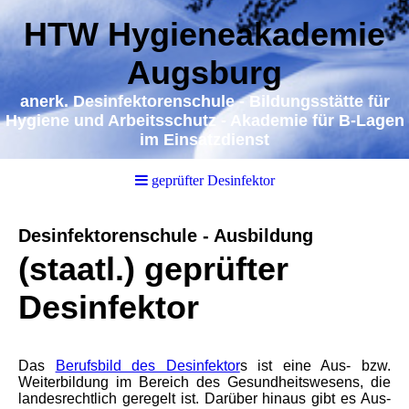
HTW Hygieneakademie
Augsburg
a
nerk. Desinfektorenschule - Bildungsstätte für
Hygiene und Arbeitsschutz - Akademie für B-Lagen
im Einsatzdienst
geprüfter Desinfektor
Desinfektorenschule - Ausbildung
(staatl.) geprüfter
Desinfektor
Das
Berufsbild des Desinfektor
s ist eine Aus- bzw.
Weiterbildung im Bereich des Gesundheitswesens, die
landesrechtlich geregelt ist. Darüber hinaus gibt es Aus-